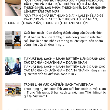
“QUY TRÌNH CHẤP BÚT HOÀNG GIA” – LÀM THẾ NÀO ĐỂ
XÂY DỰNG VÀ PHÁT TRIỂN THƯƠNG HIỆU CÁ NHÂN,
THƯƠNG HIỆU SẢN PHẨM, THƯƠNG HIỆU DOANH NGHIỆP
LÊN MỘT TẦM CAO MỚI?
“QUY TRÌNH CHẤP BÚT HOÀNG GIA” – LÀM THẾ NÀO ĐỂ
XÂY DỰNG VÀ PHÁT TRIỂN THƯƠNG HIỆU CÁ NHÂN,
THƯƠNG HIỆU SẢN PHẨM, THƯƠNG HIỆU DOANH NGHIỆP L...
Xuất bản sách - Con đường thành công của Doanh nhân
Xuất bản sách - Con đường thành công của Doanh nhân
Nếu bạn là doanh nhân và mong muốn tiếp thị sản phẩm
cũng như tiếp thị doanh ng...
TỰ XUẤT BẢN SÁCH – MẢNH ĐẤT TIỀM NĂNG DÀNH CHO
CÁC TÁC GIẢ - CHUYÊN GIA – DOANH NHÂN
TỰ XUẤT BẢN SÁCH – MẢNH ĐẤT TIỀM NĂNG DÀNH CHO
CÁC TÁC GIẢ - CHUYÊN GIA – DOANH NHÂN Những ai nên
quan tâm đến tự xuất bản sách ? Tự x...
TRONG LĨNH VỰC XUẤT BẢN SÁCH TẠI VIỆT NAM
Thực trạng ngành sách lĩnh vực xuất bản sách tại Việt Nam
: Trong lĩnh vực xuất bản sách tại việt nam. Tỉ lệ những tác
giả tại Việt nam li...