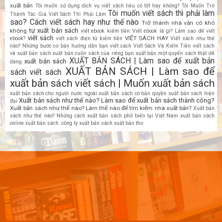
xuất bản
Tôi muốn sử dụng dịch vụ viết sách liệu có tốt hay không?
Tôi Muốn Trở
Tôi muốn viết sách thì phải làm
Thành Tác Giả Viết Sách Thì Phải Làm
sao? Cách viết sách hay như thế nào
Trở thành nhà văn có khó
tự xuất bản sách
không
viết ebook kiếm tiền
Viết ebook là gì? Làm sao để viết
viết sách
VIẾT SÁCH HAY
ebook?
viết sách điện tử kiếm tiền
Viết sách như thế
nào? Những bước cơ bản hướng dẫn bạn viết sách
Viết Sách Và Kiếm Tiền
viết sách
và xuất bản sách
xuất bản cuốn sách của riêng bạn
xuất bản một quyển sách thật dễ
XUẤT BẢN SÁCH | Làm sao để xuất bản
xuất bản sách
dàng
XUẤT BẢN SÁCH | Làm sao để
sách viết sách
xuất bản sách viết sách | Muốn xuất bản sách
xuất bản sách cho người nước ngoài
xuất bản sách có bản quyền
xuất bản sách hiện
Xuất bản sách như thế nào? Làm sao để xuất bản sách thành công?
đại
Xuất bản sách như thế nào? Làm thế nào để tìm kiếm nhà xuất bản?
Xuất bản
sách như thế nào? Những cách xuất bản sách phổ biến tại Việt Nam
xuất bản sách
online
xuất bản sách. công ty xuất bản sách
xuất bản thơ