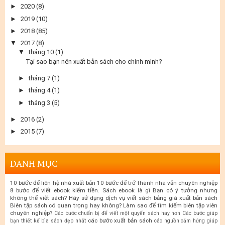
►
2020
(8)
►
2019
(10)
►
2018
(85)
▼
2017
(8)
▼
tháng 10
(1)
Tại sao bạn nên xuất bản sách cho chính mình?
►
tháng 7
(1)
►
tháng 4
(1)
►
tháng 3
(5)
►
2016
(2)
►
2015
(7)
DANH MỤC
10 bước để liên hệ nhà xuất bản
10 bước để trở thành nhà văn chuyên nghiệp
8 bước để viết ebook kiếm tiền. Sách ebook là gì
Bạn có ý tưởng nhưng
không thể viết sách? Hãy sử dụng dịch vụ viết sách
bảng giá xuất bản sách
Biên tập sách có quan trọng hay không? Làm sao để tìm kiếm biên tập viên
chuyên nghiệp?
Các bước chuẩn bị để viết một quyển sách hay hơn
Các bước giúp
các bước xuất bản sách
bạn thiết kế bìa sách đẹp nhất
các nguồn cảm hứng giúp