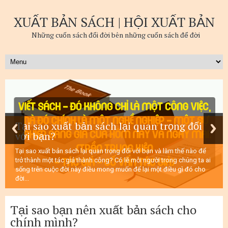
XUẤT BẢN SÁCH | HỘI XUẤT BẢN
Những cuốn sách đổi đời bên những cuốn sách để đời
Tại sao xuất bản sách lại quan trọng đối
với bạn?
Tại sao xuất bản sách lại quan trọng đối với bạn và làm thế nào để
trở thành một tác giả thành công? Có lẽ mỗi người trong chúng ta ai
sống trên cuộc đời này điều mong muốn để lại một điều gì đó cho
đời...
Tại sao bạn nên xuất bản sách cho
chính mình?