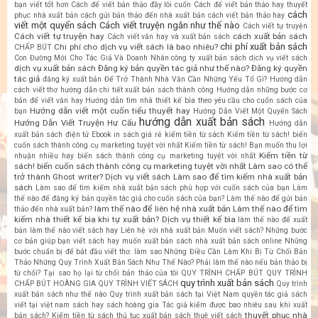
bạn viết tốt hơn
Cách để viết bản thảo đầy lôi cuốn
Cách để viết bản thảo hay thuyết
cách
phục nhà xuất bản
cách gửi bản thảo đến nhà xuất bản
cách viết bản thảo hay
viết một quyển sách
Cách viết truyện ngắn như thế nào
Cách viết tự truyện
Cách viết tự truyện hay
cách xuất bản sách
Cách viết văn hay và xuất bản sách
chi phí xuất bản sách
Chi phí cho dịch vụ viết sách là bao nhiêu?
CHẤP BÚT
Con Đường Mới Cho Tác Giả Và Doanh Nhân
công ty xuất bản sách
dịch vụ viết sách
dịch vụ xuất bản sách
Đăng ký bản quyền tác giả như thế nào?
Đăng ký quyền
tác giả
đăng ký xuất bản
Để Trở Thành Nhà Văn Cần Những Yếu Tố Gì?
Hướng dẫn
cách viết thơ
hướng dẫn chi tiết xuất bản sách thành công
Hướng dẫn những bước cơ
bản để viết văn hay
Hướng dẫn tìm nhà thiết kế bìa theo yêu cầu cho cuốn sách của
Hướng dẫn viết một cuốn tiểu thuyết hay
bạn
Hướng Dẫn Viết Một Quyển Sách
hướng dẫn xuất bản sách
Hướng Dẫn Viết Truyện Hư Cấu
Hướng dẫn
xuất bản sách điện tử Ebook
in sách giá rẻ
kiếm tiền từ sách
Kiếm tiền từ sách! biến
cuốn sách thành công cụ marketing tuyệt vời nhất
Kiếm tiền từ sách! Bạn muốn thu lợi
Kiếm tiền từ
nhuận nhiều hay biến sách thành công cụ marketing tuyệt vời nhất
sách! biến cuốn sách thành công cụ marketing tuyệt vời nhất
Làm sao có thể
trở thành Ghost writer? Dịch vụ viết sách
Làm sao để tìm kiếm nhà xuất bản
sách
Làm sao để tìm kiếm nhà xuất bản sách phù hợp với cuốn sách của bạn
Làm
thế nào để đăng ký bản quyền tác giả cho cuốn sách của bạn?
Làm thế nào để gửi bản
làm thế nào để liên hệ nhà xuất bản
Làm thế nào để tìm
thảo đến nhà xuất bản?
kiếm nhà thiết kế bìa khi tự xuất bản? Dịch vụ thiết kế bìa
làm thế nào để xuất
bản
làm thế nào viết sách hay
Liên hệ với nhà xuất bản
Muốn viết sách? Những bước
cơ bản giúp bạn viết sách hay
muốn xuất bản sách
nhà xuất bản sách online
Những
bước chuẩn bị để bắt đầu viết thơ. làm sao
Những Điều Cần Làm Khi Bị Từ Chối Bản
Thảo
Những Quy Trình Xuất Bản Sách Như Thế Nào?
Phải làm thế nào nếu bản thảo bị
từ chối? Tại sao họ lại từ chối bản thảo của tôi
QUY TRÌNH CHẤP BÚT
QUY TRÌNH
quy trình xuất bản sách
CHẤP BÚT HOÀNG GIA
QUY TRÌNH VIẾT SÁCH
Quy trình
xuất bản sách như thế nào
Quy trình xuất bản sách tại Việt Nam
quyền tác giả sách
viết tại việt nam
sách hay
sách hoàng gia
Tác giả kiếm được bao nhiêu sau khi xuất
thuyết phục nhà
bản sách? Kiếm tiền từ sách
thủ tục xuất bản sách
thuê viết sách