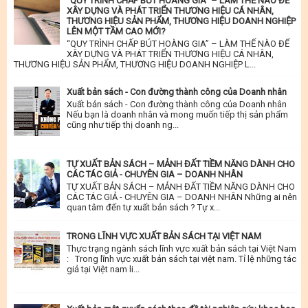
“QUY TRÌNH CHẤP BÚT HOÀNG GIA” – LÀM THẾ NÀO ĐỂ
XÂY DỰNG VÀ PHÁT TRIỂN THƯƠNG HIỆU CÁ NHÂN,
THƯƠNG HIỆU SẢN PHẨM, THƯƠNG HIỆU DOANH NGHIỆP
LÊN MỘT TẦM CAO MỚI?
“QUY TRÌNH CHẤP BÚT HOÀNG GIA” – LÀM THẾ NÀO ĐỂ
XÂY DỰNG VÀ PHÁT TRIỂN THƯƠNG HIỆU CÁ NHÂN,
THƯƠNG HIỆU SẢN PHẨM, THƯƠNG HIỆU DOANH NGHIỆP L...
Xuất bản sách - Con đường thành công của Doanh nhân
Xuất bản sách - Con đường thành công của Doanh nhân
Nếu bạn là doanh nhân và mong muốn tiếp thị sản phẩm
cũng như tiếp thị doanh ng...
TỰ XUẤT BẢN SÁCH – MẢNH ĐẤT TIỀM NĂNG DÀNH CHO
CÁC TÁC GIẢ - CHUYÊN GIA – DOANH NHÂN
TỰ XUẤT BẢN SÁCH – MẢNH ĐẤT TIỀM NĂNG DÀNH CHO
CÁC TÁC GIẢ - CHUYÊN GIA – DOANH NHÂN Những ai nên
quan tâm đến tự xuất bản sách ? Tự x...
TRONG LĨNH VỰC XUẤT BẢN SÁCH TẠI VIỆT NAM
Thực trạng ngành sách lĩnh vực xuất bản sách tại Việt Nam
: Trong lĩnh vực xuất bản sách tại việt nam. Tỉ lệ những tác
giả tại Việt nam li...