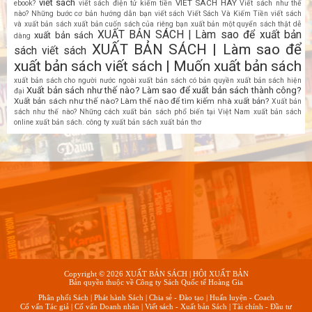
viết sách
VIẾT SÁCH HAY
ebook?
viết sách điện tử kiếm tiền
Viết sách như thế
nào? Những bước cơ bản hướng dẫn bạn viết sách
Viết Sách Và Kiếm Tiền
viết sách
và xuất bản sách
xuất bản cuốn sách của riêng bạn
xuất bản một quyển sách thật dễ
XUẤT BẢN SÁCH | Làm sao để xuất bản
xuất bản sách
dàng
XUẤT BẢN SÁCH | Làm sao để
sách viết sách
xuất bản sách viết sách | Muốn xuất bản sách
xuất bản sách cho người nước ngoài
xuất bản sách có bản quyền
xuất bản sách hiện
Xuất bản sách như thế nào? Làm sao để xuất bản sách thành công?
đại
Xuất bản sách như thế nào? Làm thế nào để tìm kiếm nhà xuất bản?
Xuất bản
sách như thế nào? Những cách xuất bản sách phổ biến tại Việt Nam
xuất bản sách
online
xuất bản sách. công ty xuất bản sách
xuất bản thơ
Copyright ©
2026
XUẤT BẢN SÁCH | HỘI XUẤT BẢN
Bản quyền thuộc về
Công ty Sách Quốc tế Hoàng Gia
Phân phối Sách
|
Phát hành Sách
|
Chia sẻ - Đào tạo
|
Huấn luyện - Coach
Cố vấn Tác giả
|
Cố vấn Doanh nhân
|
Viết sách - Xuất bản Sách
|
Tài chính - Đầu tư