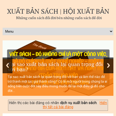
XUẤT BẢN SÁCH | HỘI XUẤT BẢN
Những cuốn sách đổi đời bên những cuốn sách để đời
Tại sao xuất bản sách lại quan trọng đối
với bạn?
Tại sao xuất bản sách lại quan trọng đối với bạn và làm thế nào để
trở thành một tác giả thành công? Có lẽ mỗi người trong chúng ta ai
sống trên cuộc đời này điều mong muốn để lại một điều gì đó cho
đời...
Hiển thị các bài đăng có nhãn
dịch vụ xuất bản sách
.
Hiển
thị tất cả bài đăng