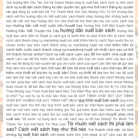
Con Đường Mới Cho Tác Giả Và Doanh Nhân
công ty xuất bản sách
dịch vụ viết sách
dịch vụ xuất bản sách
Đăng ký bản quyền tác giả như thế nào?
Đăng ký quyền
tác giả
đăng ký xuất bản
Để Trở Thành Nhà Văn Cần Những Yếu Tố Gì?
Hướng dẫn
cách viết thơ
hướng dẫn chi tiết xuất bản sách thành công
Hướng dẫn những bước cơ
bản để viết văn hay
Hướng dẫn tìm nhà thiết kế bìa theo yêu cầu cho cuốn sách của
Hướng dẫn viết một cuốn tiểu thuyết hay
bạn
Hướng Dẫn Viết Một Quyển Sách
hướng dẫn xuất bản sách
Hướng Dẫn Viết Truyện Hư Cấu
Hướng dẫn
xuất bản sách điện tử Ebook
in sách giá rẻ
kiếm tiền từ sách
Kiếm tiền từ sách! biến
cuốn sách thành công cụ marketing tuyệt vời nhất
Kiếm tiền từ sách! Bạn muốn thu lợi
Kiếm tiền từ
nhuận nhiều hay biến sách thành công cụ marketing tuyệt vời nhất
sách! biến cuốn sách thành công cụ marketing tuyệt vời nhất
Làm sao có thể
trở thành Ghost writer? Dịch vụ viết sách
Làm sao để tìm kiếm nhà xuất bản
sách
Làm sao để tìm kiếm nhà xuất bản sách phù hợp với cuốn sách của bạn
Làm
thế nào để đăng ký bản quyền tác giả cho cuốn sách của bạn?
Làm thế nào để gửi bản
làm thế nào để liên hệ nhà xuất bản
Làm thế nào để tìm
thảo đến nhà xuất bản?
kiếm nhà thiết kế bìa khi tự xuất bản? Dịch vụ thiết kế bìa
làm thế nào để xuất
bản
làm thế nào viết sách hay
Liên hệ với nhà xuất bản
Muốn viết sách? Những bước
cơ bản giúp bạn viết sách hay
muốn xuất bản sách
nhà xuất bản sách online
Những
bước chuẩn bị để bắt đầu viết thơ. làm sao
Những Điều Cần Làm Khi Bị Từ Chối Bản
Thảo
Những Quy Trình Xuất Bản Sách Như Thế Nào?
Phải làm thế nào nếu bản thảo bị
từ chối? Tại sao họ lại từ chối bản thảo của tôi
QUY TRÌNH CHẤP BÚT
QUY TRÌNH
quy trình xuất bản sách
CHẤP BÚT HOÀNG GIA
QUY TRÌNH VIẾT SÁCH
Quy trình
xuất bản sách như thế nào
Quy trình xuất bản sách tại Việt Nam
quyền tác giả sách
viết tại việt nam
sách hay
sách hoàng gia
Tác giả kiếm được bao nhiêu sau khi xuất
thuyết phục nhà
bản sách? Kiếm tiền từ sách
thủ tục xuất bản sách
thuê viết sách
xuất bản
Tôi muốn sử dụng dịch vụ viết sách liệu có tốt hay không?
Tôi Muốn Trở
Tôi muốn viết sách thì phải làm
Thành Tác Giả Viết Sách Thì Phải Làm
sao? Cách viết sách hay như thế nào
Trở thành nhà văn có khó
tự xuất bản sách
không
viết ebook kiếm tiền
Viết ebook là gì? Làm sao để viết