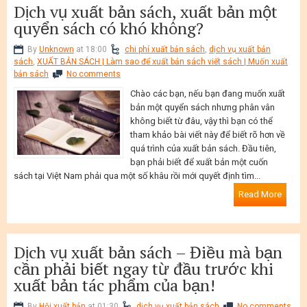
Dịch vụ xuất bản sách, xuất bản một
quyển sách có khó không?
By
Unknown
at 18:00
chi phí xuất bản sách
,
dịch vụ xuất bản
sách
,
XUẤT BẢN SÁCH | Làm sao để xuất bản sách viết sách | Muốn xuất
bản sách
No comments
Chào các bạn, nếu bạn đang muốn xuất
bản một quyển sách nhưng phân vân
không biết từ đâu, vậy thì bạn có thể
tham khảo bài viết này để biết rõ hơn về
quá trình của xuất bản sách. Đầu tiên,
bạn phải biết để xuất bản một cuốn
sách tại Việt Nam phải qua một số khâu rồi mới quyết định tìm...
Read More
Dịch vụ xuất bản sách – Điều mà bạn
cần phải biết ngay từ đầu trước khi
xuất bản tác phẩm của bạn!
By
Hội xuất bản
at 01:30
dịch vụ xuất bản sách
No comments