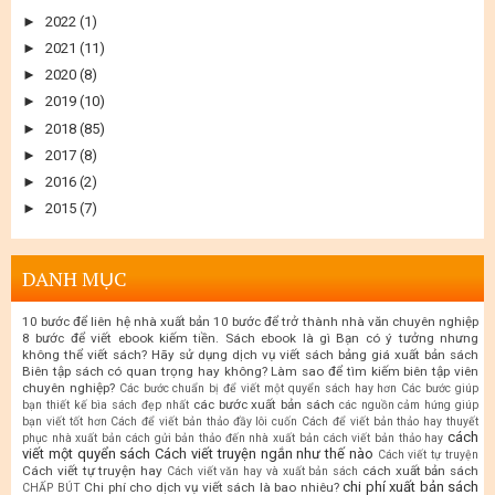
►
2022
(1)
►
2021
(11)
►
2020
(8)
►
2019
(10)
►
2018
(85)
►
2017
(8)
►
2016
(2)
►
2015
(7)
DANH MỤC
10 bước để liên hệ nhà xuất bản
10 bước để trở thành nhà văn chuyên nghiệp
8 bước để viết ebook kiếm tiền. Sách ebook là gì
Bạn có ý tưởng nhưng
không thể viết sách? Hãy sử dụng dịch vụ viết sách
bảng giá xuất bản sách
Biên tập sách có quan trọng hay không? Làm sao để tìm kiếm biên tập viên
chuyên nghiệp?
Các bước chuẩn bị để viết một quyển sách hay hơn
Các bước giúp
các bước xuất bản sách
bạn thiết kế bìa sách đẹp nhất
các nguồn cảm hứng giúp
bạn viết tốt hơn
Cách để viết bản thảo đầy lôi cuốn
Cách để viết bản thảo hay thuyết
cách
phục nhà xuất bản
cách gửi bản thảo đến nhà xuất bản
cách viết bản thảo hay
viết một quyển sách
Cách viết truyện ngắn như thế nào
Cách viết tự truyện
Cách viết tự truyện hay
cách xuất bản sách
Cách viết văn hay và xuất bản sách
chi phí xuất bản sách
Chi phí cho dịch vụ viết sách là bao nhiêu?
CHẤP BÚT