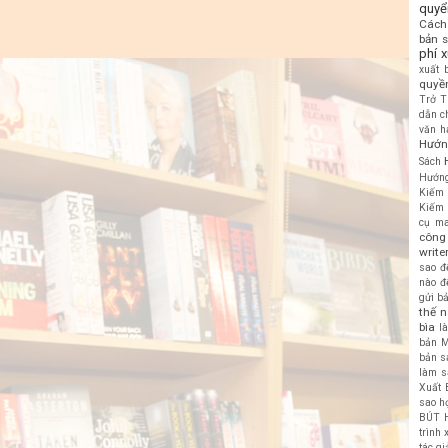
quyể
Cách 
bản 
phí 
xuất 
quyền
Trở T
dẫn c
văn h
Hướn
Sách
Hướng
Kiếm 
Kiếm 
cụ ma
công 
write
sao đ
nào đ
gửi b
thế n
bìa
l
bản
M
bản s
làm s
Xuất 
sao họ
BÚT 
trình
tác gi