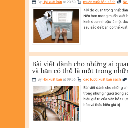
By
Hội xuất bản
at 23:50
muốn xuất bản sách
No
4 lý do quan trọng nhất d
Nếu bạn mong muốn xuất bản
kinh doanh hoặc là một doa
sâu sắc để bạn có thể xuất
Bài viết dành cho những ai qua
và bạn có thể là một trong nhữ
By
Hội xuất bản
at 09:56
các bước xuất bản sách
Bài viết dành cho những ai
trong những người trong số
hiểu giá trị của Văn hóa Bư
hóa và thấu hiểu giá trị...