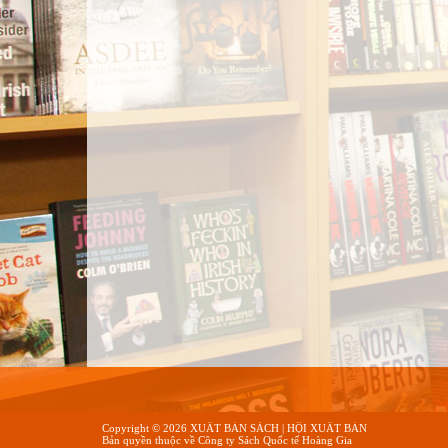
Copyright ©
2026
XUẤT BẢN SÁCH | HỘI XUẤT BẢN
Bản quyền thuộc về
Công ty Sách Quốc tế Hoàng Gia