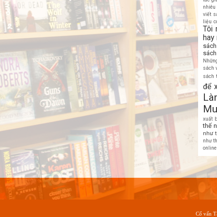
nhiêu
viết 
liệu c
Tôi
hay
sách
sách
Những
sách 
sách 
để 
Là
Mu
xuất 
thế 
như 
như t
online
Cố vấn T