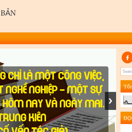
 BẢN
Tổn
ĐỌ