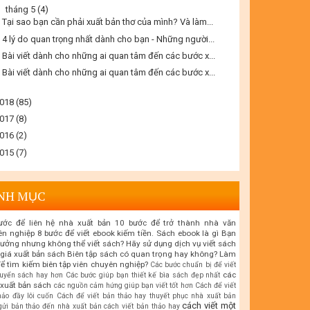
▼
tháng 5
(4)
Tại sao bạn cần phải xuất bản thơ của mình? Và làm...
4 lý do quan trọng nhất dành cho bạn - Những người...
Bài viết dành cho những ai quan tâm đến các bước x...
Bài viết dành cho những ai quan tâm đến các bước x...
018
(85)
017
(8)
016
(2)
015
(7)
NH MỤC
ước để liên hệ nhà xuất bản
10 bước để trở thành nhà văn
ên nghiệp
8 bước để viết ebook kiếm tiền. Sách ebook là gì
Bạn
tưởng nhưng không thể viết sách? Hãy sử dụng dịch vụ viết sách
giá xuất bản sách
Biên tập sách có quan trọng hay không? Làm
ể tìm kiếm biên tập viên chuyên nghiệp?
Các bước chuẩn bị để viết
các
uyển sách hay hơn
Các bước giúp bạn thiết kế bìa sách đẹp nhất
xuất bản sách
các nguồn cảm hứng giúp bạn viết tốt hơn
Cách để viết
hảo đầy lôi cuốn
Cách để viết bản thảo hay thuyết phục nhà xuất bản
cách viết một
gửi bản thảo đến nhà xuất bản
cách viết bản thảo hay