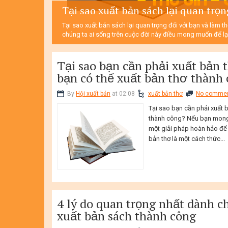
Tại sao xuất bản sách lại quan trọn
Tại sao xuất bản sách lại quan trọng đối với bạn và làm t
chúng ta ai sống trên cuộc đời này điều mong muốn để lại
Tại sao bạn cần phải xuất bản 
bạn có thể xuất bản thơ thành
By
Hội xuất bản
at 02:08
xuất bản thơ
No comme
Tại sao bạn cần phải xuất 
thành công? Nếu bạn mong 
một giải pháp hoàn hảo để 
bản thơ là một cách thức...
4 lý do quan trọng nhất dành
xuất bản sách thành công