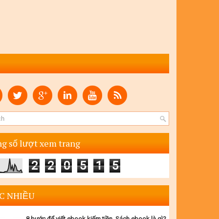
g số lượt xem trang
2
2
0
5
1
5
C NHIỀU
8 bước để viết ebook kiếm tiền. Sách ebook là gì?