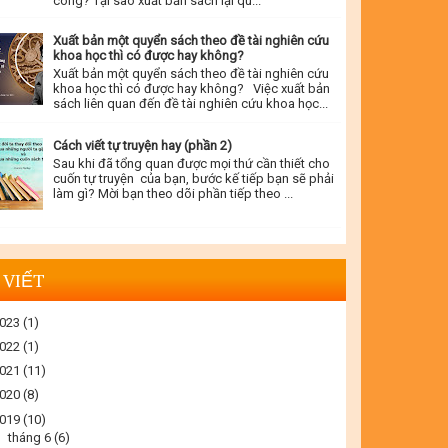
công? Tại sao xuất bản sách lại qu...
Xuất bản một quyển sách theo đề tài nghiên cứu
khoa học thì có được hay không?
Xuất bản một quyển sách theo đề tài nghiên cứu
khoa học thì có được hay không? Việc xuất bản
sách liên quan đến đề tài nghiên cứu khoa học...
Cách viết tự truyện hay (phần 2)
Sau khi đã tổng quan được mọi thứ cần thiết cho
cuốn tự truyện của bạn, bước kế tiếp bạn sẽ phải
làm gì? Mời bạn theo dõi phần tiếp theo ...
 VIẾT
023
(1)
022
(1)
021
(11)
020
(8)
019
(10)
►
tháng 6
(6)