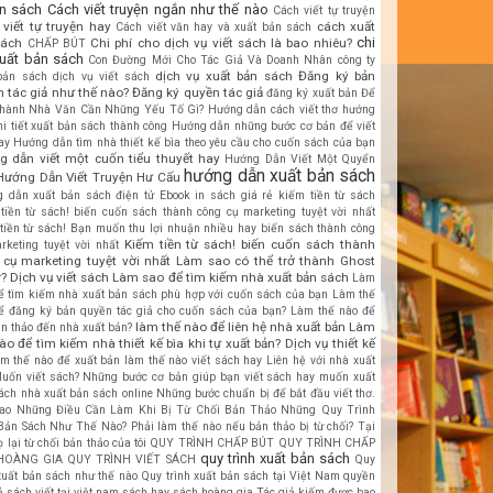
n sách
Cách viết truyện ngắn như thế nào
Cách viết tự truyện
viết tự truyện hay
cách xuất
Cách viết văn hay và xuất bản sách
chi
sách
Chi phí cho dịch vụ viết sách là bao nhiêu?
CHẤP BÚT
xuất bản sách
Con Đường Mới Cho Tác Giả Và Doanh Nhân
công ty
dịch vụ xuất bản sách
Đăng ký bản
bản sách
dịch vụ viết sách
 tác giả như thế nào?
Đăng ký quyền tác giả
đăng ký xuất bản
Để
hành Nhà Văn Cần Những Yếu Tố Gì?
Hướng dẫn cách viết thơ
hướng
hi tiết xuất bản sách thành công
Hướng dẫn những bước cơ bản để viết
ay
Hướng dẫn tìm nhà thiết kế bìa theo yêu cầu cho cuốn sách của bạn
g dẫn viết một cuốn tiểu thuyết hay
Hướng Dẫn Viết Một Quyển
hướng dẫn xuất bản sách
Hướng Dẫn Viết Truyện Hư Cấu
 dẫn xuất bản sách điện tử Ebook
in sách giá rẻ
kiếm tiền từ sách
tiền từ sách! biến cuốn sách thành công cụ marketing tuyệt vời nhất
tiền từ sách! Bạn muốn thu lợi nhuận nhiều hay biến sách thành công
Kiếm tiền từ sách! biến cuốn sách thành
rketing tuyệt vời nhất
cụ marketing tuyệt vời nhất
Làm sao có thể trở thành Ghost
r? Dịch vụ viết sách
Làm sao để tìm kiếm nhà xuất bản sách
Làm
ể tìm kiếm nhà xuất bản sách phù hợp với cuốn sách của bạn
Làm thế
ể đăng ký bản quyền tác giả cho cuốn sách của bạn?
Làm thế nào để
làm thế nào để liên hệ nhà xuất bản
Làm
ản thảo đến nhà xuất bản?
ào để tìm kiếm nhà thiết kế bìa khi tự xuất bản? Dịch vụ thiết kế
àm thế nào để xuất bản
làm thế nào viết sách hay
Liên hệ với nhà xuất
uốn viết sách? Những bước cơ bản giúp bạn viết sách hay
muốn xuất
ách
nhà xuất bản sách online
Những bước chuẩn bị để bắt đầu viết thơ.
ao
Những Điều Cần Làm Khi Bị Từ Chối Bản Thảo
Những Quy Trình
Bản Sách Như Thế Nào?
Phải làm thế nào nếu bản thảo bị từ chối? Tại
 lại từ chối bản thảo của tôi
QUY TRÌNH CHẤP BÚT
QUY TRÌNH CHẤP
quy trình xuất bản sách
HOÀNG GIA
QUY TRÌNH VIẾT SÁCH
Quy
 xuất bản sách như thế nào
Quy trình xuất bản sách tại Việt Nam
quyền
ả sách viết tại việt nam
sách hay
sách hoàng gia
Tác giả kiếm được bao