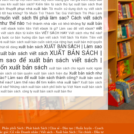
 sau khi xuất bản sách? Kiếm tiền từ sách
thủ tục xuất bản sách
thuê
thuyết phục nhà xuất bản
sách
Tôi muốn sử dụng dịch vụ viết sách
ó tốt hay không?
Tôi Muốn Trở Thành Tác Giả Viết Sách Thì Phải Làm
 muốn viết sách thì phải làm sao? Cách viết sách
 như thế nào
tự xuất bản
Trở thành nhà văn có khó không
viết
viết ebook kiếm tiền
Viết ebook là gì? Làm sao để viết ebook?
VIẾT SÁCH HAY
viết sách điện tử kiếm tiền
Viết sách như thế nào?
 bước cơ bản hướng dẫn bạn viết sách
Viết Sách Và Kiếm Tiền
viết
và xuất bản sách
xuất bản cuốn sách của riêng bạn
xuất bản một quyển
XUẤT BẢN SÁCH | Làm sao
xuất bản sách
thật dễ dàng
XUẤT BẢN SÁCH |
xuất bản sách viết sách
m sao để xuất bản sách viết sách |
ốn xuất bản sách
xuất bản sách cho người nước ngoài
Xuất bản sách như
bản sách có bản quyền
xuất bản sách hiện đại
nào? Làm sao để xuất bản sách thành công?
Xuất bản sách
thế nào? Làm thế nào để tìm kiếm nhà xuất bản?
Xuất bản sách
hế nào? Những cách xuất bản sách phổ biến tại Việt Nam
xuất bản sách
xuất bản sách. công ty xuất bản sách
xuất bản thơ
Phân phối Sách
|
Phát hành Sách
|
Chia sẻ - Đào tạo
|
Huấn luyện - Coach
ác giả
|
Cố vấn Doanh nhân
|
Viết sách - Xuất bản Sách
|
Tài chính - Đầu tư