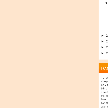
►
2
►
2
►
2
►
2
DA
10 b
chuy
có ý 
bảng 
sao đ
một q
bước 
bản t
cách 