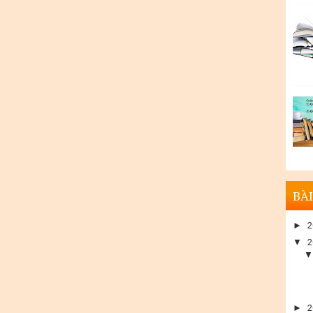
BÀI
►
2
▼
2
►
2