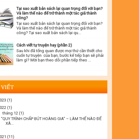
Tại sao xuất bản sách lại quan trọng đối với bạn?
Và làm thế nào để trở thành một tác giả thành
công?
Tại sao xuất bản sách lại quan trọng đối với bạn?
Và làm thế nào để trở thành một tác giả thành
công? Tại sao xuất bản sách lại qu...
Cách viết tự truyện hay (phần 2)
Sau khi đã tổng quan được mọi thứ cần thiết cho
cuốn tự truyện của bạn, bước kế tiếp bạn sẽ phải
làm gì? Mời bạn theo dõi phần tiếp theo ...
 VIẾT
023
(1)
022
(1)
▼
tháng 12
(1)
“QUY TRÌNH CHẤP BÚT HOÀNG GIA” – LÀM THẾ NÀO ĐỂ
XÂ...
021
(11)