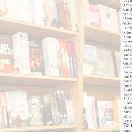
quyền
Trở T
dẫn c
văn h
Hướn
Sách
Hướng
Kiếm 
Kiếm 
cụ ma
công 
write
sao đ
nào đ
gửi b
thế n
bìa
l
bản
M
bản s
làm s
Xuất 
sao họ
BÚT 
trình
tác gi
nhiêu
viết 
liệu c
Tôi
hay