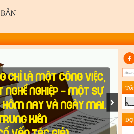
 BẢN
Tổn
ĐỌ