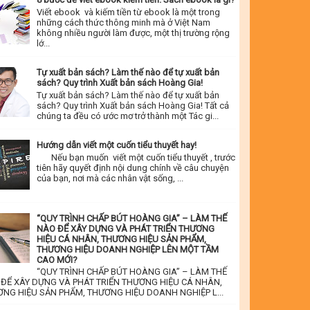
Viết ebook và kiếm tiền từ ebook là một trong
những cách thức thông minh mà ở Việt Nam
không nhiều người làm được, một thị trường rộng
lớ...
Tự xuất bản sách? Làm thế nào để tự xuất bản
sách? Quy trình Xuất bản sách Hoàng Gia!
Tự xuất bản sách? Làm thế nào để tự xuất bản
sách? Quy trình Xuất bản sách Hoàng Gia! Tất cả
chúng ta đều có ước mơ trở thành một Tác gi...
Hướng dẫn viết một cuốn tiểu thuyết hay!
Nếu bạn muốn viết một cuốn tiểu thuyết , trước
tiên hãy quyết định nội dung chính về câu chuyện
của bạn, nơi mà các nhân vật sống, ...
“QUY TRÌNH CHẤP BÚT HOÀNG GIA” – LÀM THẾ
NÀO ĐỂ XÂY DỰNG VÀ PHÁT TRIỂN THƯƠNG
HIỆU CÁ NHÂN, THƯƠNG HIỆU SẢN PHẨM,
THƯƠNG HIỆU DOANH NGHIỆP LÊN MỘT TẦM
CAO MỚI?
“QUY TRÌNH CHẤP BÚT HOÀNG GIA” – LÀM THẾ
ĐỂ XÂY DỰNG VÀ PHÁT TRIỂN THƯƠNG HIỆU CÁ NHÂN,
NG HIỆU SẢN PHẨM, THƯƠNG HIỆU DOANH NGHIỆP L...