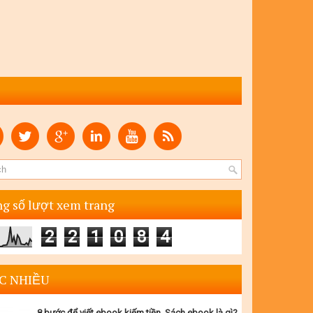
g số lượt xem trang
2
2
1
0
8
4
C NHIỀU
8 bước để viết ebook kiếm tiền. Sách ebook là gì?