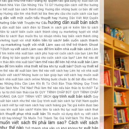
 tác giả như thế nào?
Đăng ký quyền tác giả
đăng ký xuất bản
Để
hành Nhà Văn Cần Những Yếu Tố Gì?
Hướng dẫn cách viết thơ
hướng
hi tiết xuất bản sách thành công
Hướng dẫn những bước cơ bản để viết
ay
Hướng dẫn tìm nhà thiết kế bìa theo yêu cầu cho cuốn sách của bạn
g dẫn viết một cuốn tiểu thuyết hay
Hướng Dẫn Viết Một Quyển
hướng dẫn xuất bản sách
Hướng Dẫn Viết Truyện Hư Cấu
 dẫn xuất bản sách điện tử Ebook
in sách giá rẻ
kiếm tiền từ sách
tiền từ sách! biến cuốn sách thành công cụ marketing tuyệt vời nhất
tiền từ sách! Bạn muốn thu lợi nhuận nhiều hay biến sách thành công
Kiếm tiền từ sách! biến cuốn sách thành
rketing tuyệt vời nhất
cụ marketing tuyệt vời nhất
Làm sao có thể trở thành Ghost
r? Dịch vụ viết sách
Làm sao để tìm kiếm nhà xuất bản sách
Làm
ể tìm kiếm nhà xuất bản sách phù hợp với cuốn sách của bạn
Làm thế
ể đăng ký bản quyền tác giả cho cuốn sách của bạn?
Làm thế nào để
làm thế nào để liên hệ nhà xuất bản
Làm
ản thảo đến nhà xuất bản?
ào để tìm kiếm nhà thiết kế bìa khi tự xuất bản? Dịch vụ thiết kế
àm thế nào để xuất bản
làm thế nào viết sách hay
Liên hệ với nhà xuất
uốn viết sách? Những bước cơ bản giúp bạn viết sách hay
muốn xuất
ách
nhà xuất bản sách online
Những bước chuẩn bị để bắt đầu viết thơ.
ao
Những Điều Cần Làm Khi Bị Từ Chối Bản Thảo
Những Quy Trình
Bản Sách Như Thế Nào?
Phải làm thế nào nếu bản thảo bị từ chối? Tại
 lại từ chối bản thảo của tôi
QUY TRÌNH CHẤP BÚT
QUY TRÌNH CHẤP
quy trình xuất bản sách
HOÀNG GIA
QUY TRÌNH VIẾT SÁCH
Quy
 xuất bản sách như thế nào
Quy trình xuất bản sách tại Việt Nam
quyền
ả sách viết tại việt nam
sách hay
sách hoàng gia
Tác giả kiếm được bao
 sau khi xuất bản sách? Kiếm tiền từ sách
thủ tục xuất bản sách
thuê
thuyết phục nhà xuất bản
sách
Tôi muốn sử dụng dịch vụ viết sách
ó tốt hay không?
Tôi Muốn Trở Thành Tác Giả Viết Sách Thì Phải Làm
 muốn viết sách thì phải làm sao? Cách viết sách
 như thế nào
tự xuất bản
Trở thành nhà văn có khó không