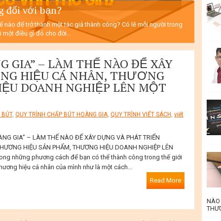
g đối với bạn?
hế nào để trở thành một tác giả thành công? Có lẽ mỗi người trong
 một điều gì đó cho đời...
G GIA” – LÀM THẾ NÀO ĐỂ XÂY
NG HIỆU CÁ NHÂN, THƯƠNG
IỆU DOANH NGHIỆP LÊN MỘT
 BÚT
,
QUY TRÌNH CHẤP BÚT HOÀNG GIA
,
QUY TRÌNH VIẾT SÁCH
,
viết
ÀNG GIA” – LÀM THẾ NÀO ĐỂ XÂY DỰNG VÀ PHÁT TRIỂN
THƯƠNG HIỆU SẢN PHẨM, THƯƠNG HIỆU DOANH NGHIỆP LÊN
ng những phương cách để bạn có thể thành công trong thế giới
 thương hiệu cá nhân của mình như là một cách...
Read More
NÀO 
THƯƠ