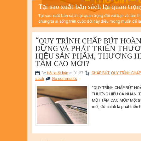
Tại sao xuất bản sách lại quan trọn
Tại sao xuất bản sách lại quan trọng đối với bạn và làm t
chúng ta ai sống trên cuộc đời này điều mong muốn để lại
“QUY TRÌNH CHẤP BÚT HOÀN
DỰNG VÀ PHÁT TRIỂN THƯƠ
HIỆU SẢN PHẨM, THƯƠNG H
TẦM CAO MỚI?
By
Hội xuất bản
at 01:27
CHẤP BÚT
,
QUY TRÌNH CHẤP
sách
No comments
“QUY TRÌNH CHẤP BÚT HO
THƯƠNG HIỆU CÁ NHÂN, 
MỘT TẦM CAO MỚI? Một tro
mới, đó chính là phát triển