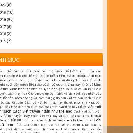
020
(8)
019
(10)
018
(85)
017
(8)
016
(2)
015
(7)
NH MỤC
ước để liên hệ nhà xuất bản
10 bước để trở thành nhà văn
ên nghiệp
8 bước để viết ebook kiếm tiền. Sách ebook là gì
Bạn
tưởng nhưng không thể viết sách? Hãy sử dụng dịch vụ viết sách
giá xuất bản sách
Biên tập sách có quan trọng hay không? Làm
ể tìm kiếm biên tập viên chuyên nghiệp?
Các bước chuẩn bị để viết
các
uyển sách hay hơn
Các bước giúp bạn thiết kế bìa sách đẹp nhất
xuất bản sách
các nguồn cảm hứng giúp bạn viết tốt hơn
Cách để viết
hảo đầy lôi cuốn
Cách để viết bản thảo hay thuyết phục nhà xuất bản
cách viết một
gửi bản thảo đến nhà xuất bản
cách viết bản thảo hay
n sách
Cách viết truyện ngắn như thế nào
Cách viết tự truyện
viết tự truyện hay
cách xuất
Cách viết văn hay và xuất bản sách
chi
sách
Chi phí cho dịch vụ viết sách là bao nhiêu?
CHẤP BÚT
xuất bản sách
Con Đường Mới Cho Tác Giả Và Doanh Nhân
công ty
dịch vụ xuất bản sách
Đăng ký bản
bản sách
dịch vụ viết sách