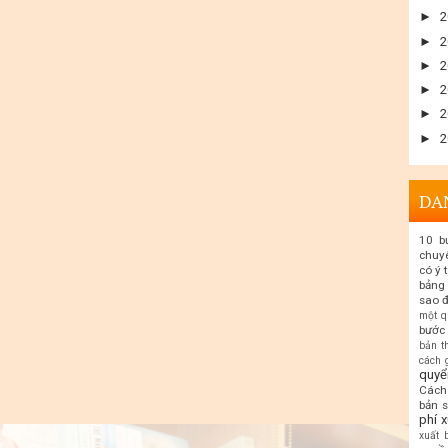
►
2
►
2
►
2
►
2
►
2
►
2
DA
10 b
chuy
có ý 
bảng 
sao đ
một q
bước 
bản t
cách 
quyể
Cách 
bản 
phí 
xuất 