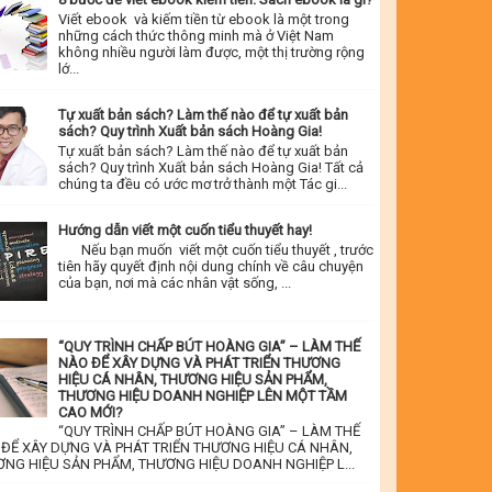
Viết ebook và kiếm tiền từ ebook là một trong
những cách thức thông minh mà ở Việt Nam
không nhiều người làm được, một thị trường rộng
lớ...
Tự xuất bản sách? Làm thế nào để tự xuất bản
sách? Quy trình Xuất bản sách Hoàng Gia!
Tự xuất bản sách? Làm thế nào để tự xuất bản
sách? Quy trình Xuất bản sách Hoàng Gia! Tất cả
chúng ta đều có ước mơ trở thành một Tác gi...
Hướng dẫn viết một cuốn tiểu thuyết hay!
Nếu bạn muốn viết một cuốn tiểu thuyết , trước
tiên hãy quyết định nội dung chính về câu chuyện
của bạn, nơi mà các nhân vật sống, ...
“QUY TRÌNH CHẤP BÚT HOÀNG GIA” – LÀM THẾ
NÀO ĐỂ XÂY DỰNG VÀ PHÁT TRIỂN THƯƠNG
HIỆU CÁ NHÂN, THƯƠNG HIỆU SẢN PHẨM,
THƯƠNG HIỆU DOANH NGHIỆP LÊN MỘT TẦM
CAO MỚI?
“QUY TRÌNH CHẤP BÚT HOÀNG GIA” – LÀM THẾ
ĐỂ XÂY DỰNG VÀ PHÁT TRIỂN THƯƠNG HIỆU CÁ NHÂN,
NG HIỆU SẢN PHẨM, THƯƠNG HIỆU DOANH NGHIỆP L...