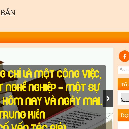
 BẢN
Tổn
ĐỌ