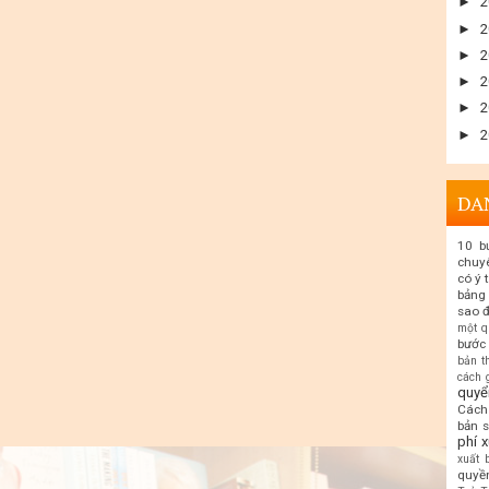
►
2
►
2
►
2
►
2
►
2
►
2
DA
10 b
chuy
có ý 
bảng 
sao đ
một q
bước 
bản t
cách 
quyể
Cách 
bản 
phí 
xuất 
quyền