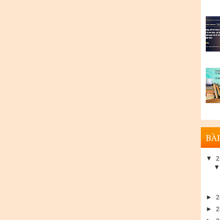
BÀI
▼
2
►
2
►
2