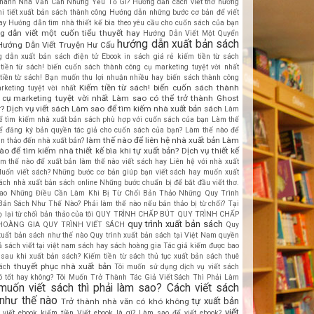
hành Nhà Văn Cần Những Yếu Tố Gì?
Hướng dẫn cách viết thơ
hướng
hi tiết xuất bản sách thành công
Hướng dẫn những bước cơ bản để viết
ay
Hướng dẫn tìm nhà thiết kế bìa theo yêu cầu cho cuốn sách của bạn
g dẫn viết một cuốn tiểu thuyết hay
Hướng Dẫn Viết Một Quyển
hướng dẫn xuất bản sách
Hướng Dẫn Viết Truyện Hư Cấu
 dẫn xuất bản sách điện tử Ebook
in sách giá rẻ
kiếm tiền từ sách
tiền từ sách! biến cuốn sách thành công cụ marketing tuyệt vời nhất
tiền từ sách! Bạn muốn thu lợi nhuận nhiều hay biến sách thành công
Kiếm tiền từ sách! biến cuốn sách thành
rketing tuyệt vời nhất
cụ marketing tuyệt vời nhất
Làm sao có thể trở thành Ghost
r? Dịch vụ viết sách
Làm sao để tìm kiếm nhà xuất bản sách
Làm
ể tìm kiếm nhà xuất bản sách phù hợp với cuốn sách của bạn
Làm thế
ể đăng ký bản quyền tác giả cho cuốn sách của bạn?
Làm thế nào để
làm thế nào để liên hệ nhà xuất bản
Làm
ản thảo đến nhà xuất bản?
ào để tìm kiếm nhà thiết kế bìa khi tự xuất bản? Dịch vụ thiết kế
àm thế nào để xuất bản
làm thế nào viết sách hay
Liên hệ với nhà xuất
uốn viết sách? Những bước cơ bản giúp bạn viết sách hay
muốn xuất
ách
nhà xuất bản sách online
Những bước chuẩn bị để bắt đầu viết thơ.
ao
Những Điều Cần Làm Khi Bị Từ Chối Bản Thảo
Những Quy Trình
Bản Sách Như Thế Nào?
Phải làm thế nào nếu bản thảo bị từ chối? Tại
 lại từ chối bản thảo của tôi
QUY TRÌNH CHẤP BÚT
QUY TRÌNH CHẤP
quy trình xuất bản sách
HOÀNG GIA
QUY TRÌNH VIẾT SÁCH
Quy
 xuất bản sách như thế nào
Quy trình xuất bản sách tại Việt Nam
quyền
ả sách viết tại việt nam
sách hay
sách hoàng gia
Tác giả kiếm được bao
 sau khi xuất bản sách? Kiếm tiền từ sách
thủ tục xuất bản sách
thuê
thuyết phục nhà xuất bản
sách
Tôi muốn sử dụng dịch vụ viết sách
ó tốt hay không?
Tôi Muốn Trở Thành Tác Giả Viết Sách Thì Phải Làm
 muốn viết sách thì phải làm sao? Cách viết sách
 như thế nào
tự xuất bản
Trở thành nhà văn có khó không
viết
viết ebook kiếm tiền
Viết ebook là gì? Làm sao để viết ebook?