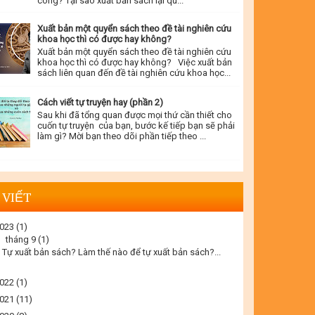
công? Tại sao xuất bản sách lại qu...
Xuất bản một quyển sách theo đề tài nghiên cứu
khoa học thì có được hay không?
Xuất bản một quyển sách theo đề tài nghiên cứu
khoa học thì có được hay không? Việc xuất bản
sách liên quan đến đề tài nghiên cứu khoa học...
Cách viết tự truyện hay (phần 2)
Sau khi đã tổng quan được mọi thứ cần thiết cho
cuốn tự truyện của bạn, bước kế tiếp bạn sẽ phải
làm gì? Mời bạn theo dõi phần tiếp theo ...
 VIẾT
023
(1)
▼
tháng 9
(1)
Tự xuất bản sách? Làm thế nào để tự xuất bản sách?...
022
(1)
021
(11)