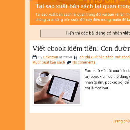
Tại sao xuất bản sách lại quan trọn
Tại sao xuất bản sách lại quan trọng đối với bạn và làm t
chúng ta ai sống trên cuộc đời này điều mong muốn để lại
Hiển thị các bài đăng có nhãn
viế
Viết ebook kiếm tiền! Con đườn
By
Unknown
at 23:50
chi phí xuất bản sách
,
viết eboo
Muốn xuất bản sách
No comments
Ebook từ viết tắt của "elec
tử) ebook chỉ có thể dùng c
nhân (palm, pocket pc) để 
coi là một loại...
Trang chủ