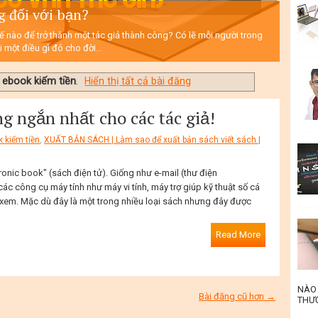
g đối với bạn?
hế nào để trở thành một tác giả thành công? Có lẽ mỗi người trong
 một điều gì đó cho đời...
t ebook kiếm tiền
.
Hiển thị tất cả bài đăng
g ngắn nhất cho các tác giả!
k kiếm tiền
,
XUẤT BẢN SÁCH | Làm sao để xuất bản sách viết sách |
tronic book" (sách điện tử). Giống như e-mail (thư điện
ác công cụ máy tính như máy vi tính, máy trợ giúp kỹ thuật số cá
xem. Mặc dù đây là một trong nhiều loại sách nhưng đây được
Read More
NÀO 
Bài đăng cũ hơn →
THƯƠ