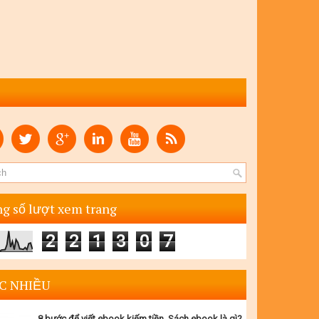
g số lượt xem trang
2
2
1
3
0
7
C NHIỀU
8 bước để viết ebook kiếm tiền. Sách ebook là gì?