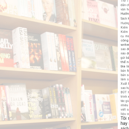
Trở T
dẫn c
văn h
Hướn
Sách
Hướng
Kiếm 
Kiếm 
cụ ma
công 
write
sao đ
nào đ
gửi b
thế n
bìa
l
bản
M
bản s
làm s
Xuất 
sao họ
BÚT 
trình
tác gi
nhiêu
viết 
liệu c
Tôi
hay
sách