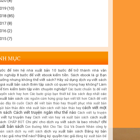
020
(8)
019
(10)
018
(85)
017
(8)
016
(2)
015
(7)
NH MỤC
ước để liên hệ nhà xuất bản
10 bước để trở thành nhà văn
ên nghiệp
8 bước để viết ebook kiếm tiền. Sách ebook là gì
Bạn
tưởng nhưng không thể viết sách? Hãy sử dụng dịch vụ viết sách
giá xuất bản sách
Biên tập sách có quan trọng hay không? Làm
ể tìm kiếm biên tập viên chuyên nghiệp?
Các bước chuẩn bị để viết
các
uyển sách hay hơn
Các bước giúp bạn thiết kế bìa sách đẹp nhất
xuất bản sách
các nguồn cảm hứng giúp bạn viết tốt hơn
Cách để viết
hảo đầy lôi cuốn
Cách để viết bản thảo hay thuyết phục nhà xuất bản
cách viết một
gửi bản thảo đến nhà xuất bản
cách viết bản thảo hay
n sách
Cách viết truyện ngắn như thế nào
Cách viết tự truyện
viết tự truyện hay
cách xuất
Cách viết văn hay và xuất bản sách
chi
sách
Chi phí cho dịch vụ viết sách là bao nhiêu?
CHẤP BÚT
xuất bản sách
Con Đường Mới Cho Tác Giả Và Doanh Nhân
công ty
dịch vụ xuất bản sách
Đăng ký bản
bản sách
dịch vụ viết sách
 tác giả như thế nào?
Đăng ký quyền tác giả
đăng ký xuất bản
Để