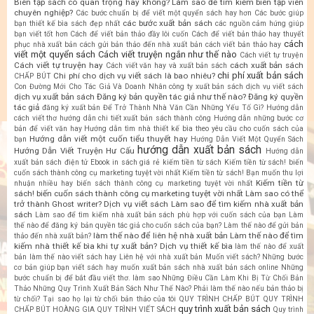
Biên tập sách có quan trọng hay không? Làm sao để tìm kiếm biên tập viên
chuyên nghiệp?
Các bước chuẩn bị để viết một quyển sách hay hơn
Các bước giúp
các bước xuất bản sách
bạn thiết kế bìa sách đẹp nhất
các nguồn cảm hứng giúp
bạn viết tốt hơn
Cách để viết bản thảo đầy lôi cuốn
Cách để viết bản thảo hay thuyết
cách
phục nhà xuất bản
cách gửi bản thảo đến nhà xuất bản
cách viết bản thảo hay
viết một quyển sách
Cách viết truyện ngắn như thế nào
Cách viết tự truyện
Cách viết tự truyện hay
cách xuất bản sách
Cách viết văn hay và xuất bản sách
chi phí xuất bản sách
Chi phí cho dịch vụ viết sách là bao nhiêu?
CHẤP BÚT
Con Đường Mới Cho Tác Giả Và Doanh Nhân
công ty xuất bản sách
dịch vụ viết sách
dịch vụ xuất bản sách
Đăng ký bản quyền tác giả như thế nào?
Đăng ký quyền
tác giả
đăng ký xuất bản
Để Trở Thành Nhà Văn Cần Những Yếu Tố Gì?
Hướng dẫn
cách viết thơ
hướng dẫn chi tiết xuất bản sách thành công
Hướng dẫn những bước cơ
bản để viết văn hay
Hướng dẫn tìm nhà thiết kế bìa theo yêu cầu cho cuốn sách của
Hướng dẫn viết một cuốn tiểu thuyết hay
bạn
Hướng Dẫn Viết Một Quyển Sách
hướng dẫn xuất bản sách
Hướng Dẫn Viết Truyện Hư Cấu
Hướng dẫn
xuất bản sách điện tử Ebook
in sách giá rẻ
kiếm tiền từ sách
Kiếm tiền từ sách! biến
cuốn sách thành công cụ marketing tuyệt vời nhất
Kiếm tiền từ sách! Bạn muốn thu lợi
Kiếm tiền từ
nhuận nhiều hay biến sách thành công cụ marketing tuyệt vời nhất
sách! biến cuốn sách thành công cụ marketing tuyệt vời nhất
Làm sao có thể
trở thành Ghost writer? Dịch vụ viết sách
Làm sao để tìm kiếm nhà xuất bản
sách
Làm sao để tìm kiếm nhà xuất bản sách phù hợp với cuốn sách của bạn
Làm
thế nào để đăng ký bản quyền tác giả cho cuốn sách của bạn?
Làm thế nào để gửi bản
làm thế nào để liên hệ nhà xuất bản
Làm thế nào để tìm
thảo đến nhà xuất bản?
kiếm nhà thiết kế bìa khi tự xuất bản? Dịch vụ thiết kế bìa
làm thế nào để xuất
bản
làm thế nào viết sách hay
Liên hệ với nhà xuất bản
Muốn viết sách? Những bước
cơ bản giúp bạn viết sách hay
muốn xuất bản sách
nhà xuất bản sách online
Những
bước chuẩn bị để bắt đầu viết thơ. làm sao
Những Điều Cần Làm Khi Bị Từ Chối Bản
Thảo
Những Quy Trình Xuất Bản Sách Như Thế Nào?
Phải làm thế nào nếu bản thảo bị
từ chối? Tại sao họ lại từ chối bản thảo của tôi
QUY TRÌNH CHẤP BÚT
QUY TRÌNH
quy trình xuất bản sách
CHẤP BÚT HOÀNG GIA
QUY TRÌNH VIẾT SÁCH
Quy trình