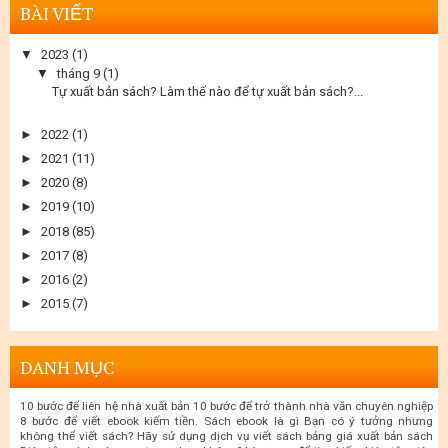
BÀI VIẾT
▼
2023
(1)
▼
tháng 9
(1)
Tự xuất bản sách? Làm thế nào để tự xuất bản sách?...
►
2022
(1)
►
2021
(11)
►
2020
(8)
►
2019
(10)
►
2018
(85)
►
2017
(8)
►
2016
(2)
►
2015
(7)
DANH MỤC
10 bước để liên hệ nhà xuất bản
10 bước để trở thành nhà văn chuyên nghiệp
8 bước để viết ebook kiếm tiền. Sách ebook là gì
Bạn có ý tưởng nhưng
không thể viết sách? Hãy sử dụng dịch vụ viết sách
bảng giá xuất bản sách