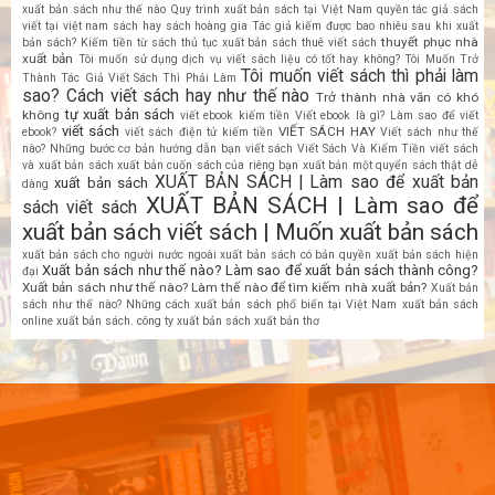
xuất bản sách như thế nào
Quy trình xuất bản sách tại Việt Nam
quyền tác giả sách
viết tại việt nam
sách hay
sách hoàng gia
Tác giả kiếm được bao nhiêu sau khi xuất
thuyết phục nhà
bản sách? Kiếm tiền từ sách
thủ tục xuất bản sách
thuê viết sách
xuất bản
Tôi muốn sử dụng dịch vụ viết sách liệu có tốt hay không?
Tôi Muốn Trở
Tôi muốn viết sách thì phải làm
Thành Tác Giả Viết Sách Thì Phải Làm
sao? Cách viết sách hay như thế nào
Trở thành nhà văn có khó
tự xuất bản sách
không
viết ebook kiếm tiền
Viết ebook là gì? Làm sao để viết
viết sách
VIẾT SÁCH HAY
ebook?
viết sách điện tử kiếm tiền
Viết sách như thế
nào? Những bước cơ bản hướng dẫn bạn viết sách
Viết Sách Và Kiếm Tiền
viết sách
và xuất bản sách
xuất bản cuốn sách của riêng bạn
xuất bản một quyển sách thật dễ
XUẤT BẢN SÁCH | Làm sao để xuất bản
xuất bản sách
dàng
XUẤT BẢN SÁCH | Làm sao để
sách viết sách
xuất bản sách viết sách | Muốn xuất bản sách
xuất bản sách cho người nước ngoài
xuất bản sách có bản quyền
xuất bản sách hiện
Xuất bản sách như thế nào? Làm sao để xuất bản sách thành công?
đại
Xuất bản sách như thế nào? Làm thế nào để tìm kiếm nhà xuất bản?
Xuất bản
sách như thế nào? Những cách xuất bản sách phổ biến tại Việt Nam
xuất bản sách
online
xuất bản sách. công ty xuất bản sách
xuất bản thơ