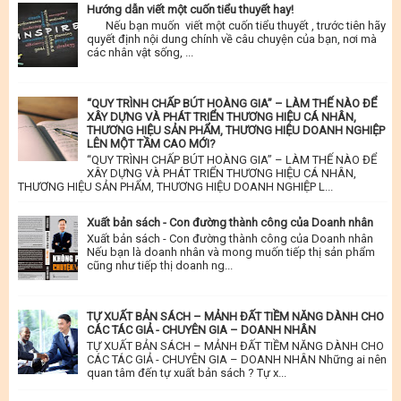
Hướng dẫn viết một cuốn tiểu thuyết hay!
Nếu bạn muốn viết một cuốn tiểu thuyết , trước tiên hãy
quyết định nội dung chính về câu chuyện của bạn, nơi mà
các nhân vật sống, ...
“QUY TRÌNH CHẤP BÚT HOÀNG GIA” – LÀM THẾ NÀO ĐỂ
XÂY DỰNG VÀ PHÁT TRIỂN THƯƠNG HIỆU CÁ NHÂN,
THƯƠNG HIỆU SẢN PHẨM, THƯƠNG HIỆU DOANH NGHIỆP
LÊN MỘT TẦM CAO MỚI?
“QUY TRÌNH CHẤP BÚT HOÀNG GIA” – LÀM THẾ NÀO ĐỂ
XÂY DỰNG VÀ PHÁT TRIỂN THƯƠNG HIỆU CÁ NHÂN,
THƯƠNG HIỆU SẢN PHẨM, THƯƠNG HIỆU DOANH NGHIỆP L...
Xuất bản sách - Con đường thành công của Doanh nhân
Xuất bản sách - Con đường thành công của Doanh nhân
Nếu bạn là doanh nhân và mong muốn tiếp thị sản phẩm
cũng như tiếp thị doanh ng...
TỰ XUẤT BẢN SÁCH – MẢNH ĐẤT TIỀM NĂNG DÀNH CHO
CÁC TÁC GIẢ - CHUYÊN GIA – DOANH NHÂN
TỰ XUẤT BẢN SÁCH – MẢNH ĐẤT TIỀM NĂNG DÀNH CHO
CÁC TÁC GIẢ - CHUYÊN GIA – DOANH NHÂN Những ai nên
quan tâm đến tự xuất bản sách ? Tự x...