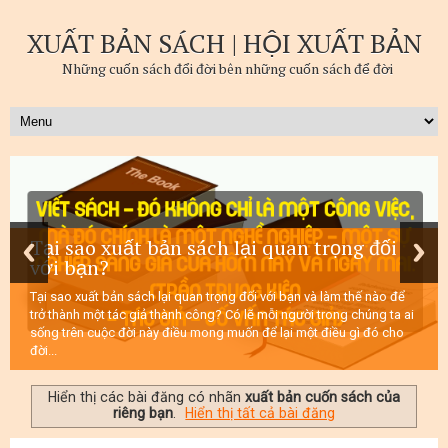
XUẤT BẢN SÁCH | HỘI XUẤT BẢN
Những cuốn sách đổi đời bên những cuốn sách để đời
Tại sao xuất bản sách lại quan trọng đối
với bạn?
Tại sao xuất bản sách lại quan trọng đối với bạn và làm thế nào để
trở thành một tác giả thành công? Có lẽ mỗi người trong chúng ta ai
sống trên cuộc đời này điều mong muốn để lại một điều gì đó cho
đời...
Hiển thị các bài đăng có nhãn
xuất bản cuốn sách của
riêng bạn
.
Hiển thị tất cả bài đăng