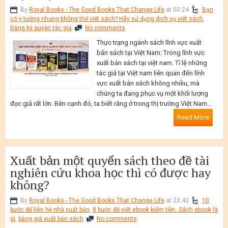
By
Royal Books - The Good Books That Change Life
at 00:24
Bạn
có ý tưởng nhưng không thể viết sách? Hãy sử dụng dịch vụ viết sách
,
Đăng ký quyền tác giả
No comments
Thực trạng ngành sách lĩnh vực xuất
bản sách tại Việt Nam: Trong lĩnh vực
xuất bản sách tại việt nam. Tỉ lệ những
tác giả tại Việt nam liên quan đến lĩnh
vực xuất bản sách không nhiều, mà
chúng ta đang phục vụ một khối lượng
đọc giả rất lớn. Bên cạnh đó, ta biết rằng ở trong thị trường Việt Nam...
Read More
Xuất bản một quyển sách theo đề tài
nghiên cứu khoa học thì có được hay
không?
By
Royal Books - The Good Books That Change Life
at 23:43
10
bước để liên hệ nhà xuất bản
,
8 bước để viết ebook kiếm tiền. Sách ebook là
gì
,
bảng giá xuất bản sách
No comments