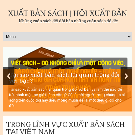
XUẤT BẢN SÁCH | HỘI XUẤT BẢN
Những cuốn sách đổi đời bên những cuốn sách để đời
Tại sao xuất bản sách lại quan trọng đối
với bạn?
Tại sao xuất bản sách lại quan trọng đối với bạn và làm thế nào để
trở thành một tác giả thành công? Có lẽ mỗi người trong chúng ta ai
sống trên cuộc đời này điều mong muốn để lại một điều gì đó cho
đời...
TRONG LĨNH VỰC XUẤT BẢN SÁCH
TẠI VIỆT NAM