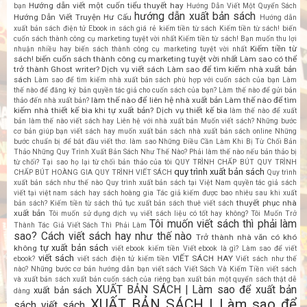
Hướng dẫn viết một cuốn tiểu thuyết hay
bạn
Hướng Dẫn Viết Một Quyển Sách
hướng dẫn xuất bản sách
Hướng Dẫn Viết Truyện Hư Cấu
Hướng dẫn
xuất bản sách điện tử Ebook
in sách giá rẻ
kiếm tiền từ sách
Kiếm tiền từ sách! biến
cuốn sách thành công cụ marketing tuyệt vời nhất
Kiếm tiền từ sách! Bạn muốn thu lợi
Kiếm tiền từ
nhuận nhiều hay biến sách thành công cụ marketing tuyệt vời nhất
sách! biến cuốn sách thành công cụ marketing tuyệt vời nhất
Làm sao có thể
trở thành Ghost writer? Dịch vụ viết sách
Làm sao để tìm kiếm nhà xuất bản
sách
Làm sao để tìm kiếm nhà xuất bản sách phù hợp với cuốn sách của bạn
Làm
thế nào để đăng ký bản quyền tác giả cho cuốn sách của bạn?
Làm thế nào để gửi bản
làm thế nào để liên hệ nhà xuất bản
Làm thế nào để tìm
thảo đến nhà xuất bản?
kiếm nhà thiết kế bìa khi tự xuất bản? Dịch vụ thiết kế bìa
làm thế nào để xuất
bản
làm thế nào viết sách hay
Liên hệ với nhà xuất bản
Muốn viết sách? Những bước
cơ bản giúp bạn viết sách hay
muốn xuất bản sách
nhà xuất bản sách online
Những
bước chuẩn bị để bắt đầu viết thơ. làm sao
Những Điều Cần Làm Khi Bị Từ Chối Bản
Thảo
Những Quy Trình Xuất Bản Sách Như Thế Nào?
Phải làm thế nào nếu bản thảo bị
từ chối? Tại sao họ lại từ chối bản thảo của tôi
QUY TRÌNH CHẤP BÚT
QUY TRÌNH
quy trình xuất bản sách
CHẤP BÚT HOÀNG GIA
QUY TRÌNH VIẾT SÁCH
Quy trình
xuất bản sách như thế nào
Quy trình xuất bản sách tại Việt Nam
quyền tác giả sách
viết tại việt nam
sách hay
sách hoàng gia
Tác giả kiếm được bao nhiêu sau khi xuất
thuyết phục nhà
bản sách? Kiếm tiền từ sách
thủ tục xuất bản sách
thuê viết sách
xuất bản
Tôi muốn sử dụng dịch vụ viết sách liệu có tốt hay không?
Tôi Muốn Trở
Tôi muốn viết sách thì phải làm
Thành Tác Giả Viết Sách Thì Phải Làm
sao? Cách viết sách hay như thế nào
Trở thành nhà văn có khó
tự xuất bản sách
không
viết ebook kiếm tiền
Viết ebook là gì? Làm sao để viết
viết sách
VIẾT SÁCH HAY
ebook?
viết sách điện tử kiếm tiền
Viết sách như thế
nào? Những bước cơ bản hướng dẫn bạn viết sách
Viết Sách Và Kiếm Tiền
viết sách
và xuất bản sách
xuất bản cuốn sách của riêng bạn
xuất bản một quyển sách thật dễ
XUẤT BẢN SÁCH | Làm sao để xuất bản
xuất bản sách
dàng
XUẤT BẢN SÁCH | Làm sao để
sách viết sách