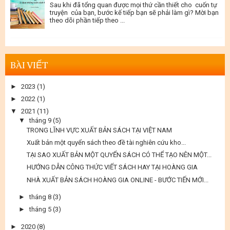
Sau khi đã tổng quan được mọi thứ cần thiết cho cuốn tự
truyện của bạn, bước kế tiếp bạn sẽ phải làm gì? Mời bạn
theo dõi phần tiếp theo ...
BÀI VIẾT
►
2023
(1)
►
2022
(1)
▼
2021
(11)
▼
tháng 9
(5)
TRONG LĨNH VỰC XUẤT BẢN SÁCH TẠI VIỆT NAM
Xuất bản một quyển sách theo đề tài nghiên cứu kho...
TẠI SAO XUẤT BẢN MỘT QUYỂN SÁCH CÓ THỂ TẠO NÊN MỘT...
HƯỚNG DẪN CÔNG THỨC VIẾT SÁCH HAY TẠI HOÀNG GIA
NHÀ XUẤT BẢN SÁCH HOÀNG GIA ONLINE - BƯỚC TIẾN MỚI...
►
tháng 8
(3)
►
tháng 5
(3)
►
2020
(8)