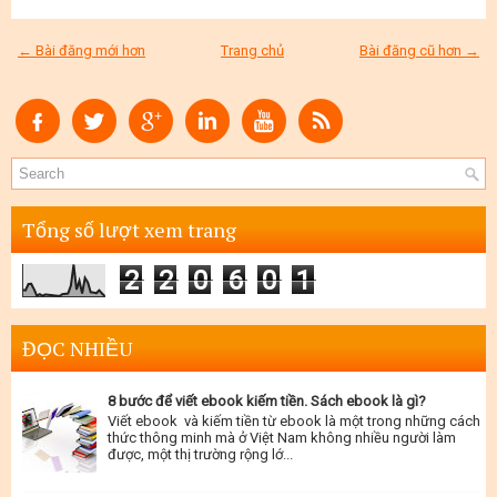
← Bài đăng mới hơn
Trang chủ
Bài đăng cũ hơn →
Tổng số lượt xem trang
2
2
0
6
0
1
ĐỌC NHIỀU
8 bước để viết ebook kiếm tiền. Sách ebook là gì?
Viết ebook và kiếm tiền từ ebook là một trong những cách
thức thông minh mà ở Việt Nam không nhiều người làm
được, một thị trường rộng lớ...