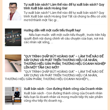
Tự xuất bản sách? Làm thế nào để tự xuất bản sách? Quy
trình Xuất bản sách Hoàng Gia!
Tự xuất bản sách? Làm thế nào để tự xuất bản sách? Quy
trình Xuất bản sách Hoàng Gia! Tất cả chúng ta đều có ước
mơ trở thành một Tác gi...
Hướng dẫn viết một cuốn tiểu thuyết hay!
Nếu bạn muốn viết một cuốn tiểu thuyết , trước tiên hãy
quyết định nội dung chính về câu chuyện của bạn, nơi mà
các nhân vật sống, ...
“QUY TRÌNH CHẤP BÚT HOÀNG GIA” – LÀM THẾ NÀO ĐỂ
XÂY DỰNG VÀ PHÁT TRIỂN THƯƠNG HIỆU CÁ NHÂN,
THƯƠNG HIỆU SẢN PHẨM, THƯƠNG HIỆU DOANH NGHIỆP
LÊN MỘT TẦM CAO MỚI?
“QUY TRÌNH CHẤP BÚT HOÀNG GIA” – LÀM THẾ NÀO ĐỂ
XÂY DỰNG VÀ PHÁT TRIỂN THƯƠNG HIỆU CÁ NHÂN,
THƯƠNG HIỆU SẢN PHẨM, THƯƠNG HIỆU DOANH NGHIỆP L...
Xuất bản sách - Con đường thành công của Doanh nhân
Xuất bản sách - Con đường thành công của Doanh nhân
Nếu bạn là doanh nhân và mong muốn tiếp thị sản phẩm
cũng như tiếp thị doanh ng...