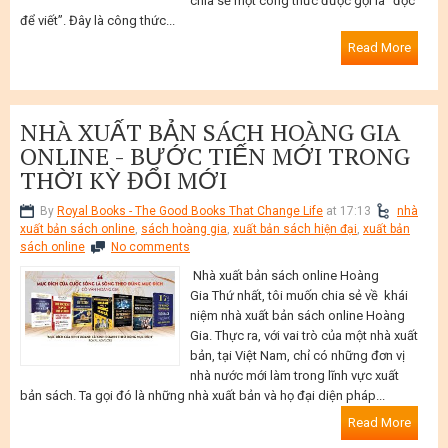
chia sẻ một công thức được gọi là “đọc
để viết”. Đây là công thức...
Read More
NHÀ XUẤT BẢN SÁCH HOÀNG GIA
ONLINE - BƯỚC TIẾN MỚI TRONG
THỜI KỲ ĐỔI MỚI
By
Royal Books - The Good Books That Change Life
at 17:13
nhà
xuất bản sách online
,
sách hoàng gia
,
xuất bản sách hiện đại
,
xuất bản
sách online
No comments
Nhà xuất bản sách online Hoàng
Gia Thứ nhất, tôi muốn chia sẻ về khái
niệm nhà xuất bản sách online Hoàng
Gia. Thực ra, với vai trò của một nhà xuất
bản, tại Việt Nam, chỉ có những đơn vị
nhà nước mới làm trong lĩnh vực xuất
bản sách. Ta gọi đó là những nhà xuất bản và họ đại diện pháp...
Read More