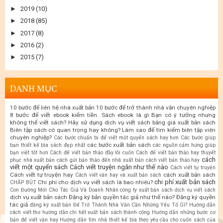
►
2019
(10)
►
2018
(85)
►
2017
(8)
►
2016
(2)
►
2015
(7)
DANH MỤC
10 bước để liên hệ nhà xuất bản
10 bước để trở thành nhà văn chuyên nghiệp
8 bước để viết ebook kiếm tiền. Sách ebook là gì
Bạn có ý tưởng nhưng
không thể viết sách? Hãy sử dụng dịch vụ viết sách
bảng giá xuất bản sách
Biên tập sách có quan trọng hay không? Làm sao để tìm kiếm biên tập viên
chuyên nghiệp?
Các bước chuẩn bị để viết một quyển sách hay hơn
Các bước giúp
các bước xuất bản sách
bạn thiết kế bìa sách đẹp nhất
các nguồn cảm hứng giúp
bạn viết tốt hơn
Cách để viết bản thảo đầy lôi cuốn
Cách để viết bản thảo hay thuyết
cách
phục nhà xuất bản
cách gửi bản thảo đến nhà xuất bản
cách viết bản thảo hay
viết một quyển sách
Cách viết truyện ngắn như thế nào
Cách viết tự truyện
Cách viết tự truyện hay
cách xuất bản sách
Cách viết văn hay và xuất bản sách
chi phí xuất bản sách
Chi phí cho dịch vụ viết sách là bao nhiêu?
CHẤP BÚT
Con Đường Mới Cho Tác Giả Và Doanh Nhân
công ty xuất bản sách
dịch vụ viết sách
dịch vụ xuất bản sách
Đăng ký bản quyền tác giả như thế nào?
Đăng ký quyền
tác giả
đăng ký xuất bản
Để Trở Thành Nhà Văn Cần Những Yếu Tố Gì?
Hướng dẫn
cách viết thơ
hướng dẫn chi tiết xuất bản sách thành công
Hướng dẫn những bước cơ
bản để viết văn hay
Hướng dẫn tìm nhà thiết kế bìa theo yêu cầu cho cuốn sách của