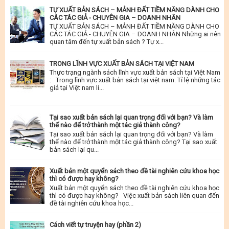
TỰ XUẤT BẢN SÁCH – MẢNH ĐẤT TIỀM NĂNG DÀNH CHO
CÁC TÁC GIẢ - CHUYÊN GIA – DOANH NHÂN
TỰ XUẤT BẢN SÁCH – MẢNH ĐẤT TIỀM NĂNG DÀNH CHO
CÁC TÁC GIẢ - CHUYÊN GIA – DOANH NHÂN Những ai nên
quan tâm đến tự xuất bản sách ? Tự x...
TRONG LĨNH VỰC XUẤT BẢN SÁCH TẠI VIỆT NAM
Thực trạng ngành sách lĩnh vực xuất bản sách tại Việt Nam
: Trong lĩnh vực xuất bản sách tại việt nam. Tỉ lệ những tác
giả tại Việt nam li...
Tại sao xuất bản sách lại quan trọng đối với bạn? Và làm
thế nào để trở thành một tác giả thành công?
Tại sao xuất bản sách lại quan trọng đối với bạn? Và làm
thế nào để trở thành một tác giả thành công? Tại sao xuất
bản sách lại qu...
Xuất bản một quyển sách theo đề tài nghiên cứu khoa học
thì có được hay không?
Xuất bản một quyển sách theo đề tài nghiên cứu khoa học
thì có được hay không? Việc xuất bản sách liên quan đến
đề tài nghiên cứu khoa học...
Cách viết tự truyện hay (phần 2)