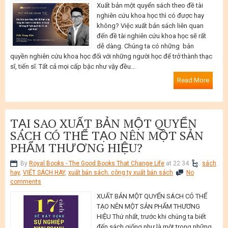
Xuất bản một quyển sách theo đề tài
nghiên cứu khoa học thì có được hay
không? Việc xuất bản sách liên quan
đến đề tài nghiên cứu khoa học sẽ rất
dễ dàng. Chúng ta có những bản
quyền nghiên cứu khoa học đối với những người học để trở thành thạc
sĩ, tiến sĩ. Tất cả mọi cấp bậc như vậy đều...
Read More
TẠI SAO XUẤT BẢN MỘT QUYỂN
SÁCH CÓ THỂ TẠO NÊN MỘT SẢN
PHẨM THƯƠNG HIỆU?
By
Royal Books - The Good Books That Change Life
at 22:34
sách
hay
,
VIẾT SÁCH HAY
,
xuất bản sách. công ty xuất bản sách
No
comments
XUẤT BẢN MỘT QUYỂN SÁCH CÓ THỂ
TẠO NÊN MỘT SẢN PHẨM THƯƠNG
HIỆU Thứ nhất, trước khi chúng ta biết
đến sách giống như là một trong những