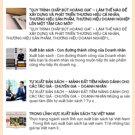
“QUY TRÌNH CHẤP BÚT HOÀNG GIA” – LÀM THẾ NÀO ĐỂ
XÂY DỰNG VÀ PHÁT TRIỂN THƯƠNG HIỆU CÁ NHÂN,
THƯƠNG HIỆU SẢN PHẨM, THƯƠNG HIỆU DOANH NGHIỆP
LÊN MỘT TẦM CAO MỚI?
“QUY TRÌNH CHẤP BÚT HOÀNG GIA” – LÀM THẾ NÀO ĐỂ
XÂY DỰNG VÀ PHÁT TRIỂN THƯƠNG HIỆU CÁ NHÂN,
THƯƠNG HIỆU SẢN PHẨM, THƯƠNG HIỆU DOANH NGHIỆP L...
Xuất bản sách - Con đường thành công của Doanh nhân
Xuất bản sách - Con đường thành công của Doanh nhân
Nếu bạn là doanh nhân và mong muốn tiếp thị sản phẩm
cũng như tiếp thị doanh ng...
TỰ XUẤT BẢN SÁCH – MẢNH ĐẤT TIỀM NĂNG DÀNH CHO
CÁC TÁC GIẢ - CHUYÊN GIA – DOANH NHÂN
TỰ XUẤT BẢN SÁCH – MẢNH ĐẤT TIỀM NĂNG DÀNH CHO
CÁC TÁC GIẢ - CHUYÊN GIA – DOANH NHÂN Những ai nên
quan tâm đến tự xuất bản sách ? Tự x...
TRONG LĨNH VỰC XUẤT BẢN SÁCH TẠI VIỆT NAM
Thực trạng ngành sách lĩnh vực xuất bản sách tại Việt Nam
: Trong lĩnh vực xuất bản sách tại việt nam. Tỉ lệ những tác
giả tại Việt nam li...