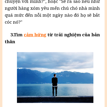
chuyện với mình?", hoặc "Sẽ ra sao nếu như
người hàng xóm yêu mến chú chó nhà mình
quá mức đến nỗi một ngày nào đó họ sẽ bắt
cóc nó?"
3.Tìm
cảm hứng
từ trải nghiệm của bản
thân