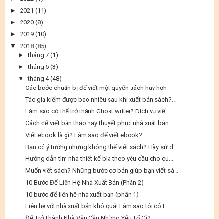
►
2021
(11)
►
2020
(8)
►
2019
(10)
▼
2018
(85)
►
tháng 7
(1)
►
tháng 5
(3)
▼
tháng 4
(48)
Các bước chuẩn bị để viết một quyển sách hay hơn
Tác giả kiếm được bao nhiêu sau khi xuất bản sách?...
Làm sao có thể trở thành Ghost writer? Dịch vụ viế...
Cách để viết bản thảo hay thuyết phục nhà xuất bản
Viết ebook là gì? Làm sao để viết ebook?
Bạn có ý tưởng nhưng không thể viết sách? Hãy sử d...
Hướng dẫn tìm nhà thiết kế bìa theo yêu cầu cho cu...
Muốn viết sách? Những bước cơ bản giúp bạn viết sá...
10 Bước Để Liên Hệ Nhà Xuất Bản (Phần 2)
10 bước để liên hệ nhà xuất bản (phần 1)
Liên hệ với nhà xuất bản khó quá! Làm sao tôi có t...
Để Trở Thành Nhà Văn Cần Những Yếu Tố Gì?