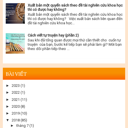
Xuất bản một quyển sách theo đề tài nghiên cứu khoa học
thì có được hay không?
Xuất bản một quyển sách theo đề tài nghiên cứu khoa học
thì có được hay không? Việc xuất bản sách liên quan đến
đề tài nghiên cứu khoa học...
Cách viết tự truyện hay (phần 2)
Sau khi đã tổng quan được mọi thứ cần thiết cho cuốn tự
truyện của bạn, bước kế tiếp bạn sẽ phải làm gì? Mời bạn
theo dõi phần tiếp theo ...
BÀI VIẾT
►
2023
(1)
►
2022
(1)
►
2021
(11)
►
2020
(8)
►
2019
(10)
▼
2018
(85)
►
tháng 7
(1)