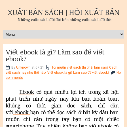
XUẤT BẢN SÁCH | HỘI XUẤT BẢN
Những cuốn sách đổi đời bên những cuốn sách để đời
Viết ebook là gì? Làm sao để viết
ebook?
By
Unknown
at 07:21
Tôi muốn viết sách thì phải làm sao? Cách
viết sách hay như thế nào
,
Viết ebook là gì? Làm sao để viết ebook?
No
comments
Ebook
có quá nhiều lợi ích trong xã hội
phát triển như ngày nay khi bạn hoàn toàn
không có thời gian đọc sách, chỉ cần
với
ebook
bạn có thể đọc sách ở bất kỳ đâu bạn
muốn chỉ cần trong tay bạn có một chiếc
smartphone. Tuy nhiên không bao giờ
ebook
có