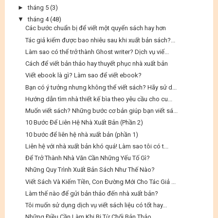
►
tháng 5
(3)
▼
tháng 4
(48)
Các bước chuẩn bị để viết một quyển sách hay hơn
Tác giả kiếm được bao nhiêu sau khi xuất bản sách?...
Làm sao có thể trở thành Ghost writer? Dịch vụ viế...
Cách để viết bản thảo hay thuyết phục nhà xuất bản
Viết ebook là gì? Làm sao để viết ebook?
Bạn có ý tưởng nhưng không thể viết sách? Hãy sử d...
Hướng dẫn tìm nhà thiết kế bìa theo yêu cầu cho cu...
Muốn viết sách? Những bước cơ bản giúp bạn viết sá...
10 Bước Để Liên Hệ Nhà Xuất Bản (Phần 2)
10 bước để liên hệ nhà xuất bản (phần 1)
Liên hệ với nhà xuất bản khó quá! Làm sao tôi có t...
Để Trở Thành Nhà Văn Cần Những Yếu Tố Gì?
Những Quy Trình Xuất Bản Sách Như Thế Nào?
Viết Sách Và Kiếm Tiền, Con Đường Mới Cho Tác Giả ...
Làm thế nào để gửi bản thảo đến nhà xuất bản?
Tôi muốn sử dụng dịch vụ viết sách liệu có tốt hay...
Những Điều Cần Làm Khi Bị Từ Chối Bản Thảo