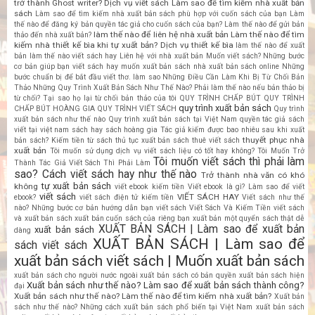
trở thành Ghost writer? Dịch vụ viết sách
Làm sao để tìm kiếm nhà xuất bản
sách
Làm sao để tìm kiếm nhà xuất bản sách phù hợp với cuốn sách của bạn
Làm
thế nào để đăng ký bản quyền tác giả cho cuốn sách của bạn?
Làm thế nào để gửi bản
làm thế nào để liên hệ nhà xuất bản
Làm thế nào để tìm
thảo đến nhà xuất bản?
kiếm nhà thiết kế bìa khi tự xuất bản? Dịch vụ thiết kế bìa
làm thế nào để xuất
bản
làm thế nào viết sách hay
Liên hệ với nhà xuất bản
Muốn viết sách? Những bước
cơ bản giúp bạn viết sách hay
muốn xuất bản sách
nhà xuất bản sách online
Những
bước chuẩn bị để bắt đầu viết thơ. làm sao
Những Điều Cần Làm Khi Bị Từ Chối Bản
Thảo
Những Quy Trình Xuất Bản Sách Như Thế Nào?
Phải làm thế nào nếu bản thảo bị
từ chối? Tại sao họ lại từ chối bản thảo của tôi
QUY TRÌNH CHẤP BÚT
QUY TRÌNH
quy trình xuất bản sách
CHẤP BÚT HOÀNG GIA
QUY TRÌNH VIẾT SÁCH
Quy trình
xuất bản sách như thế nào
Quy trình xuất bản sách tại Việt Nam
quyền tác giả sách
viết tại việt nam
sách hay
sách hoàng gia
Tác giả kiếm được bao nhiêu sau khi xuất
thuyết phục nhà
bản sách? Kiếm tiền từ sách
thủ tục xuất bản sách
thuê viết sách
xuất bản
Tôi muốn sử dụng dịch vụ viết sách liệu có tốt hay không?
Tôi Muốn Trở
Tôi muốn viết sách thì phải làm
Thành Tác Giả Viết Sách Thì Phải Làm
sao? Cách viết sách hay như thế nào
Trở thành nhà văn có khó
tự xuất bản sách
không
viết ebook kiếm tiền
Viết ebook là gì? Làm sao để viết
viết sách
VIẾT SÁCH HAY
ebook?
viết sách điện tử kiếm tiền
Viết sách như thế
nào? Những bước cơ bản hướng dẫn bạn viết sách
Viết Sách Và Kiếm Tiền
viết sách
và xuất bản sách
xuất bản cuốn sách của riêng bạn
xuất bản một quyển sách thật dễ
XUẤT BẢN SÁCH | Làm sao để xuất bản
xuất bản sách
dàng
XUẤT BẢN SÁCH | Làm sao để
sách viết sách
xuất bản sách viết sách | Muốn xuất bản sách
xuất bản sách cho người nước ngoài
xuất bản sách có bản quyền
xuất bản sách hiện
Xuất bản sách như thế nào? Làm sao để xuất bản sách thành công?
đại
Xuất bản sách như thế nào? Làm thế nào để tìm kiếm nhà xuất bản?
Xuất bản
sách như thế nào? Những cách xuất bản sách phổ biến tại Việt Nam
xuất bản sách