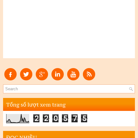
Tổng số lượt xem trang
2
2
0
5
7
5
ĐỌC NHIỀU