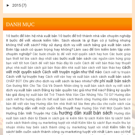
►
2015
(7)
DANH MỤC
10 bước để liên hệ nhà xuất bản
10 bước để trở thành nhà văn chuyên nghiệp
8 bước để viết ebook kiếm tiền. Sách ebook là gì
Bạn có ý tưởng nhưng
không thể viết sách? Hãy sử dụng dịch vụ viết sách
bảng giá xuất bản sách
Biên tập sách có quan trọng hay không? Làm sao để tìm kiếm biên tập viên
chuyên nghiệp?
Các bước chuẩn bị để viết một quyển sách hay hơn
Các bước giúp
các bước xuất bản sách
bạn thiết kế bìa sách đẹp nhất
các nguồn cảm hứng giúp
bạn viết tốt hơn
Cách để viết bản thảo đầy lôi cuốn
Cách để viết bản thảo hay thuyết
cách
phục nhà xuất bản
cách gửi bản thảo đến nhà xuất bản
cách viết bản thảo hay
viết một quyển sách
Cách viết truyện ngắn như thế nào
Cách viết tự truyện
Cách viết tự truyện hay
cách xuất bản sách
Cách viết văn hay và xuất bản sách
chi phí xuất bản sách
Chi phí cho dịch vụ viết sách là bao nhiêu?
CHẤP BÚT
Con Đường Mới Cho Tác Giả Và Doanh Nhân
công ty xuất bản sách
dịch vụ viết sách
dịch vụ xuất bản sách
Đăng ký bản quyền tác giả như thế nào?
Đăng ký quyền
tác giả
đăng ký xuất bản
Để Trở Thành Nhà Văn Cần Những Yếu Tố Gì?
Hướng dẫn
cách viết thơ
hướng dẫn chi tiết xuất bản sách thành công
Hướng dẫn những bước cơ
bản để viết văn hay
Hướng dẫn tìm nhà thiết kế bìa theo yêu cầu cho cuốn sách của
Hướng dẫn viết một cuốn tiểu thuyết hay
bạn
Hướng Dẫn Viết Một Quyển Sách
hướng dẫn xuất bản sách
Hướng Dẫn Viết Truyện Hư Cấu
Hướng dẫn
xuất bản sách điện tử Ebook
in sách giá rẻ
kiếm tiền từ sách
Kiếm tiền từ sách! biến
cuốn sách thành công cụ marketing tuyệt vời nhất
Kiếm tiền từ sách! Bạn muốn thu lợi
Kiếm tiền từ
nhuận nhiều hay biến sách thành công cụ marketing tuyệt vời nhất
sách! biến cuốn sách thành công cụ marketing tuyệt vời nhất
Làm sao có thể