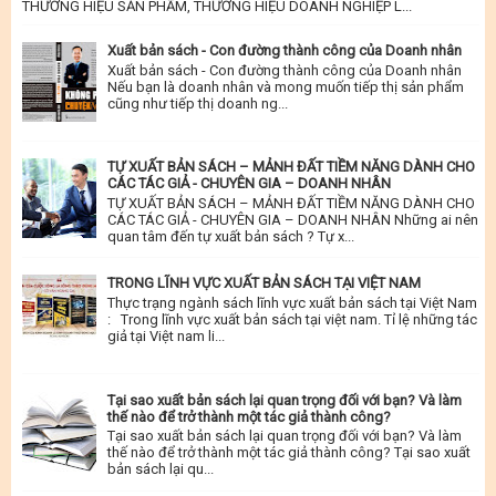
THƯƠNG HIỆU SẢN PHẨM, THƯƠNG HIỆU DOANH NGHIỆP L...
Xuất bản sách - Con đường thành công của Doanh nhân
Xuất bản sách - Con đường thành công của Doanh nhân
Nếu bạn là doanh nhân và mong muốn tiếp thị sản phẩm
cũng như tiếp thị doanh ng...
TỰ XUẤT BẢN SÁCH – MẢNH ĐẤT TIỀM NĂNG DÀNH CHO
CÁC TÁC GIẢ - CHUYÊN GIA – DOANH NHÂN
TỰ XUẤT BẢN SÁCH – MẢNH ĐẤT TIỀM NĂNG DÀNH CHO
CÁC TÁC GIẢ - CHUYÊN GIA – DOANH NHÂN Những ai nên
quan tâm đến tự xuất bản sách ? Tự x...
TRONG LĨNH VỰC XUẤT BẢN SÁCH TẠI VIỆT NAM
Thực trạng ngành sách lĩnh vực xuất bản sách tại Việt Nam
: Trong lĩnh vực xuất bản sách tại việt nam. Tỉ lệ những tác
giả tại Việt nam li...
Tại sao xuất bản sách lại quan trọng đối với bạn? Và làm
thế nào để trở thành một tác giả thành công?
Tại sao xuất bản sách lại quan trọng đối với bạn? Và làm
thế nào để trở thành một tác giả thành công? Tại sao xuất
bản sách lại qu...