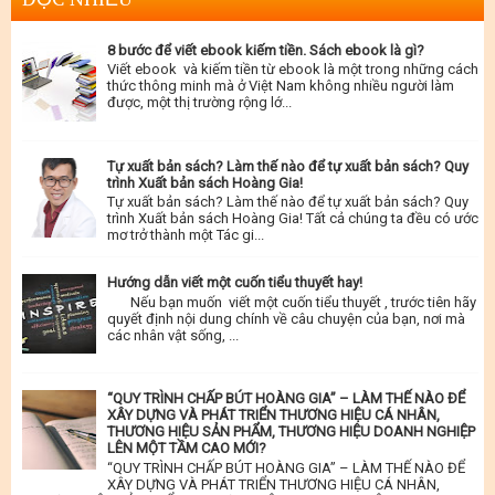
8 bước để viết ebook kiếm tiền. Sách ebook là gì?
Viết ebook và kiếm tiền từ ebook là một trong những cách
thức thông minh mà ở Việt Nam không nhiều người làm
được, một thị trường rộng lớ...
Tự xuất bản sách? Làm thế nào để tự xuất bản sách? Quy
trình Xuất bản sách Hoàng Gia!
Tự xuất bản sách? Làm thế nào để tự xuất bản sách? Quy
trình Xuất bản sách Hoàng Gia! Tất cả chúng ta đều có ước
mơ trở thành một Tác gi...
Hướng dẫn viết một cuốn tiểu thuyết hay!
Nếu bạn muốn viết một cuốn tiểu thuyết , trước tiên hãy
quyết định nội dung chính về câu chuyện của bạn, nơi mà
các nhân vật sống, ...
“QUY TRÌNH CHẤP BÚT HOÀNG GIA” – LÀM THẾ NÀO ĐỂ
XÂY DỰNG VÀ PHÁT TRIỂN THƯƠNG HIỆU CÁ NHÂN,
THƯƠNG HIỆU SẢN PHẨM, THƯƠNG HIỆU DOANH NGHIỆP
LÊN MỘT TẦM CAO MỚI?
“QUY TRÌNH CHẤP BÚT HOÀNG GIA” – LÀM THẾ NÀO ĐỂ
XÂY DỰNG VÀ PHÁT TRIỂN THƯƠNG HIỆU CÁ NHÂN,